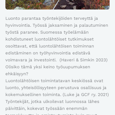
Luonto parantaa työntekijöiden terveyttä ja
hyvinvointia. Työssä jaksaminen ja palautuminen
työstä paranee. Suomessa työelämään
kohdistuneet luontolähtöiset tutkimukset
osoittavat, että luontolähtöisen toiminnan
edistäminen on työhyvinvointia edistävä
voimavara ja investointi. (Haveri & Simkin 2023)
Olisiko tämä yksi keino työuupumuksen
ehkäisyyn?
Luontolähtöisen toimintatavan keskiössä ovat
luonto, yhteisöllisyyteen perustuva osallisuus ja
kokemuksellinen toiminta. (Luke ja GCF ry. 2021)
Työntekijät, jotka ulkoilevat luonnossa lähes
päivittäin, kokevat työssään enemmän