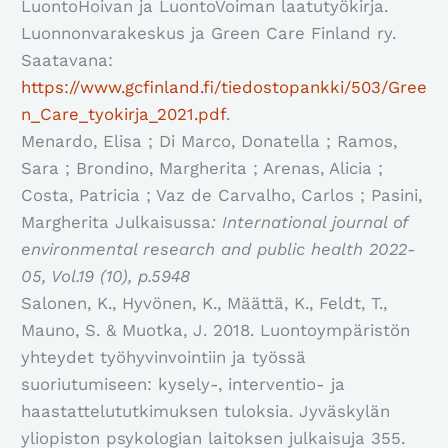
LuontoHoivan ja LuontoVoiman laatutyökirja.
Luonnonvarakeskus ja Green Care Finland ry.
Saatavana:
https://www.gcfinland.fi/tiedostopankki/503/Gree
n_Care_tyokirja_2021.pdf
.
Menardo, Elisa ; Di Marco, Donatella ; Ramos,
Sara ; Brondino, Margherita ; Arenas, Alicia ;
Costa, Patricia ; Vaz de Carvalho, Carlos ; Pasini,
Margherita Julkaisussa
: International journal of
environmental research and public health 2022-
05, Vol.19 (10), p.5948
Salonen, K., Hyvönen, K., Määttä, K., Feldt, T.,
Mauno, S. & Muotka, J. 2018. Luontoympäristön
yhteydet työhyvinvointiin ja työssä
suoriutumiseen: kysely-, interventio- ja
haastattelututkimuksen tuloksia. Jyväskylän
yliopiston psykologian laitoksen julkaisuja 355.