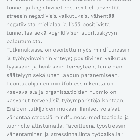
tunne- ja kognitiiviset resurssit eli lieventää
stressin negatiivisia vaikutuksia, vähentää
negatiivista mielialaa ja lisää positiivista
tunnetilaa sekä kognitiivisen suorituskyvyn
palautumista.
Tutkimuksissa on osoitettu myös mindfulnessin
ja työhyvinvoinnin yhteys; positiivinen vaikutus
fyysiseen ja henkiseen terveyteen, tunteiden
säätelyyn sekä unen laadun paranemiseen.
Luontopohjainen mindfulnessin kenttä on
kasvava ala ja organisaatioiden huomio on
kasvanut terveellisiä työympäristöjä kohtaan.
Eräiden tutkijoiden mukaan ihmiset voisivat
vähentää stressiä mindfulness-meditaatiolla ja
luonnolle altistumalla. Tavoitteena työstressin
vähentäminen ja stressinhallinta työpaikalla?