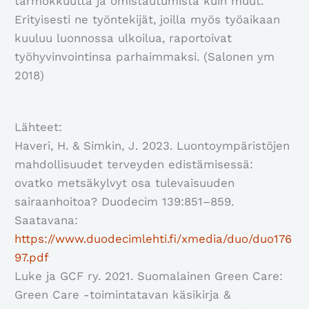
tarmokkuutta ja omistautumista kuin muut.
Erityisesti ne työntekijät, joilla myös työaikaan
kuuluu luonnossa ulkoilua, raportoivat
työhyvinvointinsa parhaimmaksi. (Salonen ym
2018)
Lähteet:
Haveri, H. & Simkin, J. 2023. Luontoympäristöjen
mahdollisuudet terveyden edistämisessä:
ovatko metsäkylvyt osa tulevaisuuden
sairaanhoitoa? Duodecim 139:851–859.
Saatavana:
https://www.duodecimlehti.fi/xmedia/duo/duo176
97.pdf
Luke ja GCF ry. 2021. Suomalainen Green Care:
Green Care -toimintatavan käsikirja &