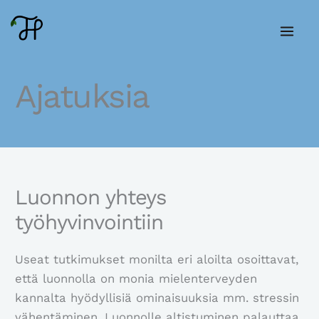
Siirry
sisältöön
Ajatuksia
Luonnon yhteys
työhyvinvointiin
Useat tutkimukset monilta eri aloilta osoittavat,
että luonnolla on monia mielenterveyden
kannalta hyödyllisiä ominaisuuksia mm. stressin
vähentäminen. Luonnolle altistuminen palauttaa